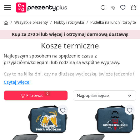
Wszystkie prezenty
Hobby i rozrywka
Pudełka na lunch i torby ter
Kup za 270 zł lub więcej i otrzymaj darmową dostawę!
Kosze termiczne
Najlepszym sposobem na spędzenie czasu z
przyjaciółmi/kolegami lub rodziną są wspólne wyprawy.
Czy to na kilka dni, czy na dłuższą wycieczkę, świeże jedzenie i
zimne napoje zawsze poprawiają nastrój! Aby zachować
Czytaj więcej
świeżość żywności i napojów, oferujemy termo torby, które
mają warstwę izolacyjną wewnątrz, aby utrzymać jakość
0
Filtrować
żywności i napojów nadających się do spożycia przez ludzi.
To nie tylko świetny prezent, ale także niezbędne akcesorium
na lato."