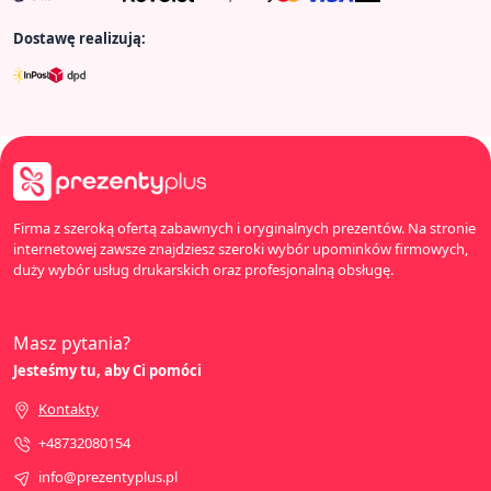
Dostawę realizują:
Firma z szeroką ofertą zabawnych i oryginalnych prezentów. Na stronie
internetowej zawsze znajdziesz szeroki wybór upominków firmowych,
duży wybór usług drukarskich oraz profesjonalną obsługę.
Masz pytania?
Jesteśmy tu, aby Ci pomóci
Kontakty
+48732080154
info@prezentyplus.pl