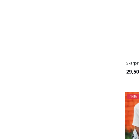
Skarpet
29,50
-14%