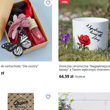
-15%
 do samochodu "Dla siostry"
Doniczka ceramiczna "Najpiękniejsz
kwiaty" z Twoim wybranym imieniem
 zł
64,59 zł
75,99 zł