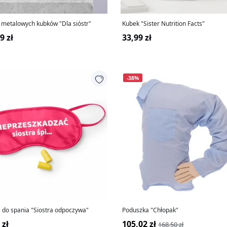
 metalowych kubków "Dla sióstr"
Kubek "Sister Nutrition Facts"
9 zł
33,99 zł
-38%
 do spania "Siostra odpoczywa"
Poduszka "Chłopak"
 zł
105,02 zł
168,50 zł