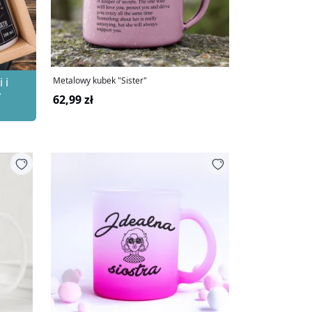
 i
Metalowy kubek "Sister"
y
62,99 zł