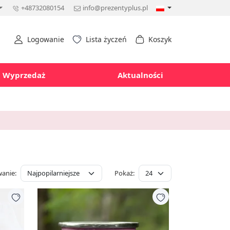
+48732080154
info@prezentyplus.pl
Logowanie
Lista życzeń
Koszyk
Wyprzedaż
Aktualności
anie:
Pokaż: