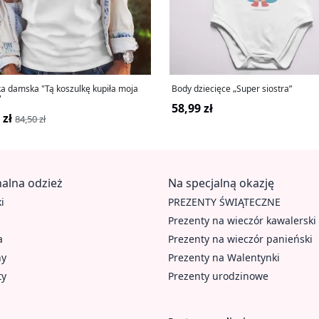
ka damska "Tą koszulkę kupiła moja
Body dziecięce „Super siostra”
"
58,99 zł
 zł
84,50 zł
alna odzież
Na specjalną okazję
i
PREZENTY ŚWIĄTECZNE
Prezenty na wieczór kawalerski
a
Prezenty na wieczór panieński
hy
Prezenty na Walentynki
ty
Prezenty urodzinowe