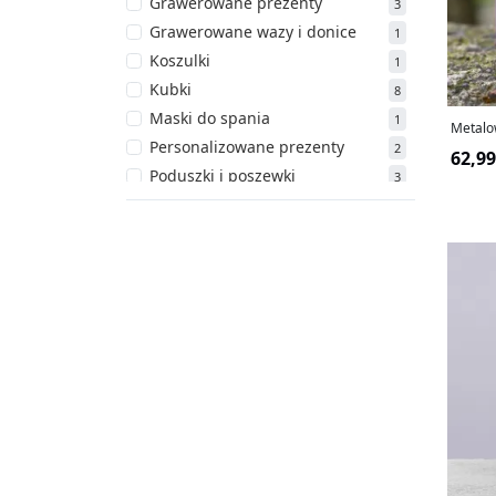
Grawerowane prezenty
3
Grawerowane wazy i donice
1
Koszulki
1
Kubki
8
Maski do spania
1
Metalow
Personalizowane prezenty
2
62,99
Poduszki i poszewki
3
Skarpety
2
Zestawy
2
Zestawy prezentów
2