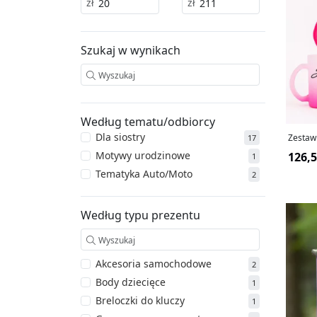
zł
zł
Szukaj w wynikach
Według tematu/odbiorcy
Dla siostry
Zestaw
17
Motywy urodzinowe
126,5
1
Tematyka Auto/Moto
2
Według typu prezentu
Akcesoria samochodowe
2
Body dziecięce
1
Breloczki do kluczy
1