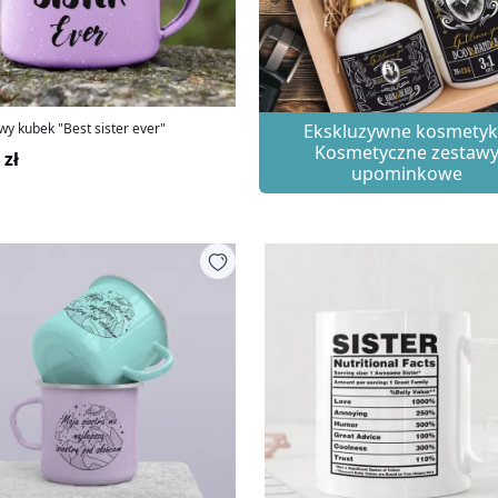
y kubek "Best sister ever"
Ekskluzywne kosmetyki
Kosmetyczne zestaw
 zł
upominkowe