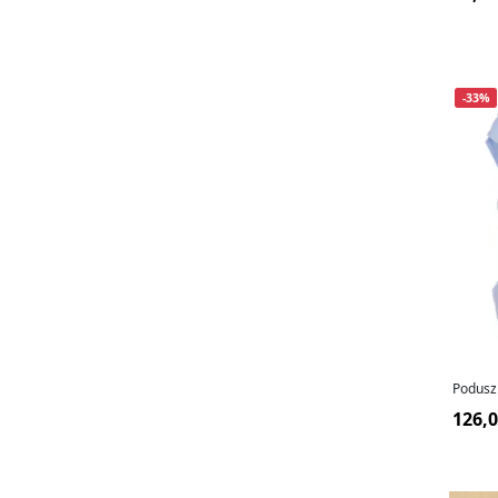
-33%
Poduszk
126,0