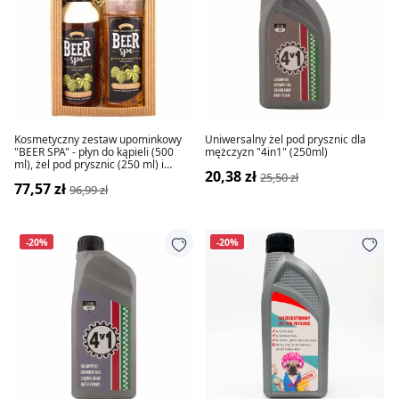
Kosmetyczny zestaw upominkowy
Uniwersalny żel pod prysznic dla
"BEER SPA" - płyn do kąpieli (500
mężczyzn "4in1" (250ml)
ml), żel pod prysznic (250 ml) i
20,38 zł
mydło (70 g)
25,50 zł
77,57 zł
96,99 zł
-20%
-20%