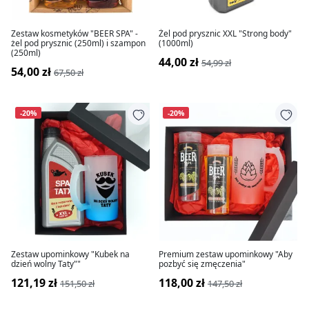
Zestaw kosmetyków "BEER SPA" -
Żel pod prysznic XXL "Strong body"
żel pod prysznic (250ml) i szampon
(1000ml)
(250ml)
44,00 zł
54,99 zł
54,00 zł
67,50 zł
-20%
-20%
Zestaw upominkowy "Kubek na
Premium zestaw upominkowy "Aby
dzień wolny Taty""
pozbyć się zmęczenia"
121,19 zł
118,00 zł
151,50 zł
147,50 zł