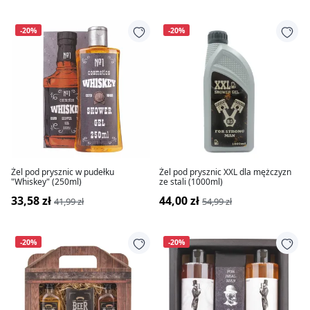
-20%
-20%
Żel pod prysznic w pudełku
Żel pod prysznic XXL dla mężczyzn
"Whiskey" (250ml)
ze stali (1000ml)
33,58 zł
44,00 zł
41,99 zł
54,99 zł
-20%
-20%