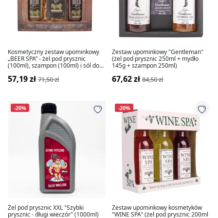
Kosmetyczny zestaw upominkowy
Zestaw upominkowy "Gentleman"
„BEER SPA” - żel pod prysznic
(żel pod prysznic 250ml + mydło
(100ml), szampon (100ml) i sól do
145g + szampon 250ml)
kąpieli (150g)
57,19 zł
67,62 zł
71,50 zł
84,50 zł
-20%
-20%
Żel pod prysznic XXL "Szybki
Zestaw upominkowy kosmetyków
prysznic - długi wieczór" (1000ml)
"WINE SPA" (żel pod prysznic 200ml