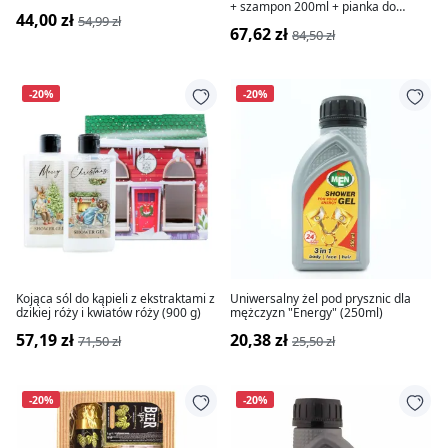
+ szampon 200ml + pianka do
44,00 zł
54,99 zł
kąpieli 200ml)
67,62 zł
84,50 zł
-20%
-20%
Kojąca sól do kąpieli z ekstraktami z
Uniwersalny żel pod prysznic dla
dzikiej róży i kwiatów róży (900 g)
mężczyzn "Energy" (250ml)
57,19 zł
20,38 zł
71,50 zł
25,50 zł
-20%
-20%