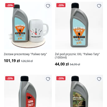
-20%
-20%
Zestaw prezentowy "Paliwo taty"
Żel pod prysznic XXL "Paliwo Taty"
(1000ml)
101,19 zł
126,50 zł
44,00 zł
54,99 zł
-20%
-20%