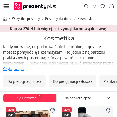
Wszystkie prezenty
Prezenty dla domu
Kosmetyki
Kup za 270 zł lub więcej i otrzymaj darmową dostawę!
Kosmetika
Kiedy nie wiesz, co podarować bliskiej osobie, nigdy nie
możesz pomylić się z kosmetykami - to jeden z najbardziej
praktycznych prezentów, który z pewnością zostanie
wykorzystany i przydatny. Jeśli chcesz ożywić swoje zewnętrzne
piękno, ta kategoria jest dla Ciebie. Znajdziesz tu nie tylko
Czytaj więcej
produkty w oryginalnych opakowaniach, ale także takie, bez
których nie wyobrażasz sobie swojej codziennej rutyny. Spraw
Do pielęgnacji ciała
Do pielęgnacji włosów
Pianka i
przyjemność sobie, swoim bliskim lub współpracownikom.
0
Filtrować
-20%
-20%
TOP
TOP