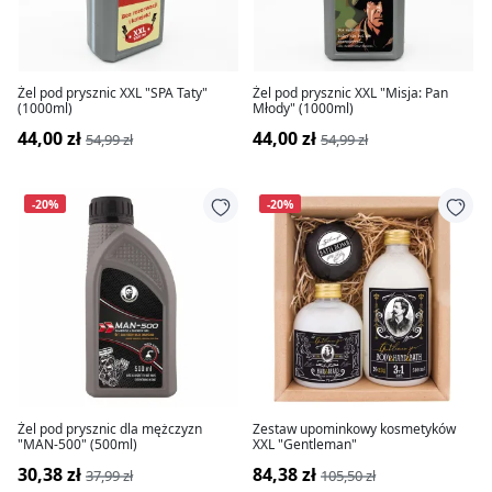
Żel pod prysznic XXL "SPA Taty"
Żel pod prysznic XXL "Misja: Pan
(1000ml)
Młody" (1000ml)
44,00 zł
44,00 zł
54,99 zł
54,99 zł
-20%
-20%
Żel pod prysznic dla mężczyzn
Zestaw upominkowy kosmetyków
"MAN-500" (500ml)
XXL "Gentleman"
30,38 zł
84,38 zł
37,99 zł
105,50 zł