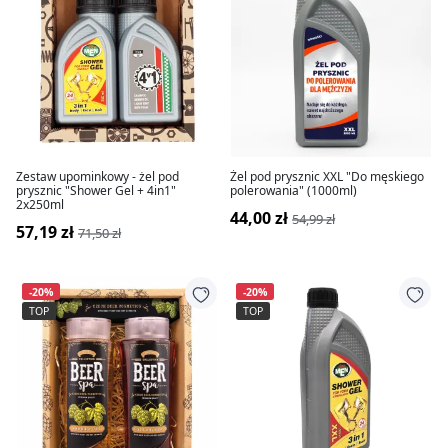
Zestaw upominkowy - żel pod
Żel pod prysznic XXL "Do męskiego
prysznic "Shower Gel + 4in1"
polerowania" (1000ml)
2x250ml
44,00 zł
54,99 zł
57,19 zł
71,50 zł
-20%
-20%
TOP
TOP