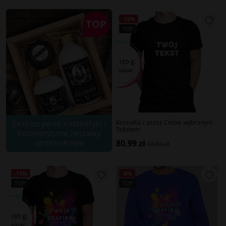
-12%
TOP
TOP
Ekskluzywne kosmetyki i
Koszulka z przez Ciebie wybranym
Tekstem
Kosmetyczne zestawy
upominkowe
80,99 zł
92,50 zł
-13%
-8%
TOP
TOP