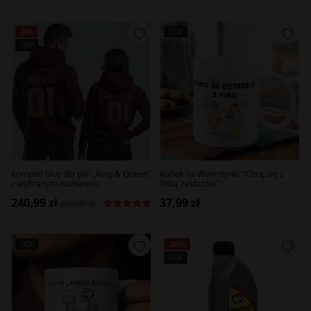
-8%
TOP
TOP
Komplet bluz dla par „King & Queen”
Kubek na Walentynki "Chcę się z
z wybranym numerem
Tobą zestarzeć"
240,99 zł
37,99 zł
260,99 zł
TOP
-20%
TOP