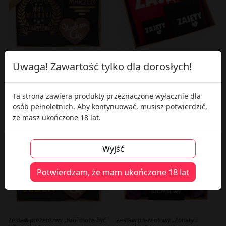
Uwaga! Zawartość tylko dla dorosłych!
Zestaw prezentowy "Złoty
Zestaw prezentowy "Zajęty"
mężczyzna"
151,50 zł
113,50 zł
Ta strona zawiera produkty przeznaczone wyłącznie dla
osób pełnoletnich. Aby kontynuować, musisz potwierdzić,
że masz ukończone 18 lat.
Wyjść
Potwierdzam, że mam ukończone 18 lat
Zestaw prezentowy „Król może być
Zestaw prezentowy „Żonaty i