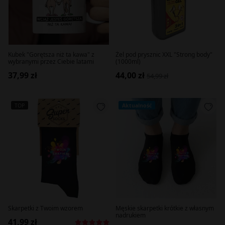
Kubek "Gorętsza niż ta kawa" z
Żel pod prysznic XXL "Strong body"
wybranymi przez Ciebie latami
(1000ml)
37,99 zł
44,00 zł
54,99 zł
TOP
Aktualność
Skarpetki z Twoim wzorem
Męskie skarpetki krótkie z własnym
nadrukiem
41,99 zł