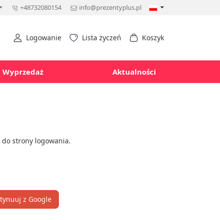
+48732080154
info@prezentyplus.pl
Logowanie
Lista życzeń
Koszyk
Wyprzedaż
Aktualności
ź do
strony logowania
.
tynuuj z Google