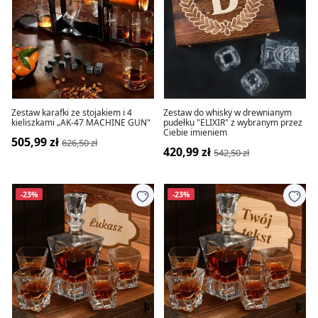
Zestaw karafki ze stojakiem i 4
Zestaw do whisky w drewnianym
kieliszkami „AK-47 MACHINE GUN"
pudełku "ELIXIR" z wybranym przez
Ciebie imieniem
505,99 zł
626,50 zł
420,99 zł
542,50 zł
-23%
-23%