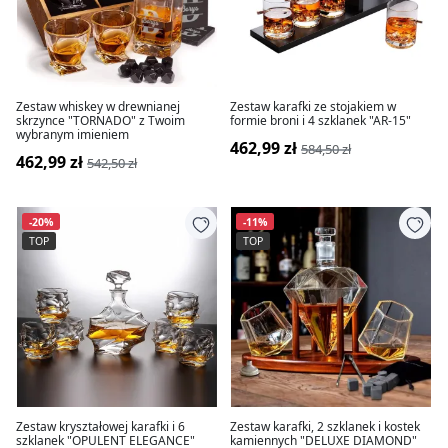
Zestaw whiskey w drewnianej
Zestaw karafki ze stojakiem w
skrzynce "TORNADO" z Twoim
formie broni i 4 szklanek "AR-15"
wybranym imieniem
462,99 zł
584,50 zł
462,99 zł
542,50 zł
-20%
-11%
TOP
TOP
Zestaw kryształowej karafki i 6
Zestaw karafki, 2 szklanek i kostek
szklanek "OPULENT ELEGANCE"
kamiennych "DELUXE DIAMOND"