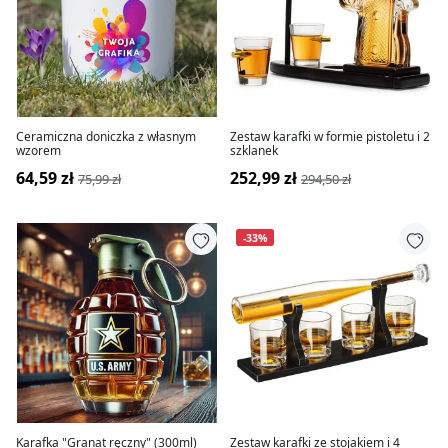
Ceramiczna doniczka z własnym
Zestaw karafki w formie pistoletu i 2
wzorem
szklanek
64,59 zł
252,99 zł
75,99 zł
294,50 zł
-33%
Karafka "Granat ręczny" (300ml)
Zestaw karafki ze stojakiem i 4