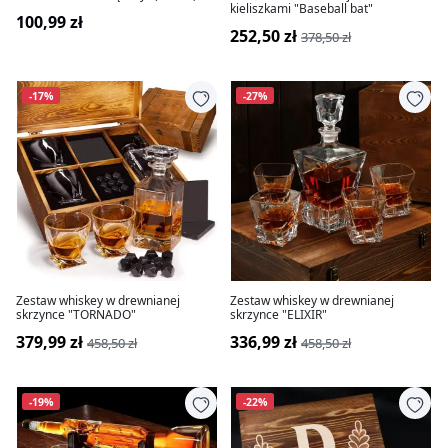
kieliszkami "Baseball bat"
100,99 zł
252,50 zł
378,50 zł
-17%
-27%
Zestaw whiskey w drewnianej
Zestaw whiskey w drewnianej
skrzynce "TORNADO"
skrzynce "ELIXIR"
379,99 zł
336,99 zł
458,50 zł
458,50 zł
-19%
-22%