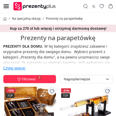
Na specjalną okazję
Prezenty na parapetówkę
Kup za 270 zł lub więcej i otrzymaj darmową dostawę!
Prezenty na parapetówkę
PREZENTY DLA DOMU.
W tej kategorii znajdziesz zabawne i
oryginalne prezenty dla swojego domu. Wybierz prezent z
kategorii „Prezenty dla domu”, a na pewno urozmaicisz swoje
otoczenie. Te prezenty są również świetne, jeśli wybierasz się
na parapetówkę i nie wiesz, jak zaskoczyć gospodarzy.
Czytaj więcej
Prezenty Plus śmiało stwierdza: Od teraz prezent to nie
0
Filtrować
problem!
-15%
-21%
TOP
TOP