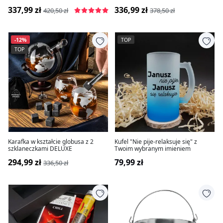
337,99 zł
336,99 zł
420,50 zł
378,50 zł
-12%
TOP
TOP
Karafka w kształcie globusa z 2
Kufel "Nie pije-relaksuje się" z
szklaneczkami DELUXE
Twoim wybranym imieniem
294,99 zł
79,99 zł
336,50 zł