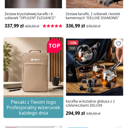
Zestaw kryształowej karafki i 6
Zestaw karafki, 2 szklanek i kostek
szklanek "OPULENT ELEGANCE"
kamiennych "DELUXE DIAMOND"
337,99 zł
336,99 zł
420,50 zł
378,50 zł
-12%
TOP
TOP
Plecaki z Twoim logo
Karafka w kształcie globusa z 2
szklaneczkami DELUXE
Profesjonalny wizerunek
każdego dnia
294,99 zł
336,50 zł