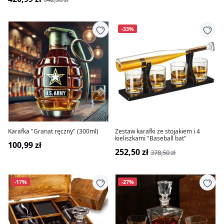
-33%
Karafka "Granat ręczny" (300ml)
Zestaw karafki ze stojakiem i 4
kieliszkami "Baseball bat"
100,99 zł
252,50 zł
378,50 zł
-17%
-27%