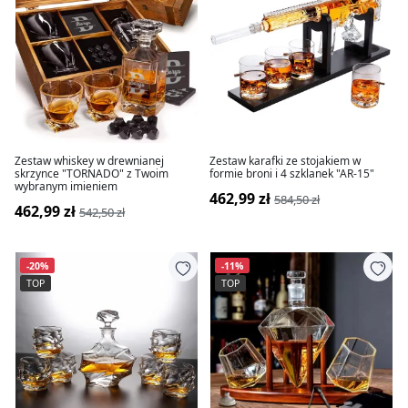
Zestaw whiskey w drewnianej
Zestaw karafki ze stojakiem w
skrzynce "TORNADO" z Twoim
formie broni i 4 szklanek "AR-15"
wybranym imieniem
462,99 zł
584,50 zł
462,99 zł
542,50 zł
-20%
-11%
TOP
TOP