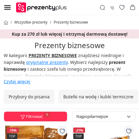
Wszystkie prezenty
Prezenty biznesowe
Kup za 270 zł lub więcej i otrzymaj darmową dostawę!
Prezenty biznesowe
W kategorii
PREZENTY BIZNESOWE
znajdziesz niedrogie i
naprawdę
oryginalne prezenty
. Wybierz najlepszy
prezent
biznesowy
i zaskocz szefa lub innego przedsiębiorcę. W
kategorii „
Prezenty biznesowe
“ znajdziesz prezenty dla szefa,
Czytaj więcej
przełożonego lub przedsiębiorcy. Zaskocz swoich przełożonych
lub współpracowników
prezentami biznesowymi
razem z
Prezenty Plus już teraz!
Przybory do pisania
Butelki na wodę i kubki termiczne
Prezenty Plus śmiało stwierdza: Od teraz prezent to nie
problem!
0
Filtrować
-15%
-21%
TOP
TOP