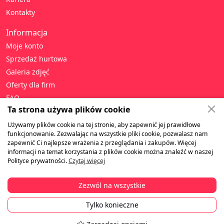
Kontakty
Informacja
Moje konto
Sprzedaż hurtowa
Galeria zdjęć
Oferty dla firm
FAQ
Ta strona używa plików cookie
Pomóc
Używamy plików cookie na tej stronie, aby zapewnić jej prawidłowe
Polityka prywatności
funkcjonowanie. Zezwalając na wszystkie pliki cookie, pozwalasz nam
zapewnić Ci najlepsze wrażenia z przeglądania i zakupów. Więcej
Warunki i zasady
informacji na temat korzystania z plików cookie można znaleźć w naszej
Gwarancja i zwroty
Polityce prywatności.
Czytaj więcej
Dostawa
Płatność
Zezwól na wszystkie
Tylko konieczne
©2010-2026 Prezentyplus.pl. Wszelkie prawa zastrzeżone.