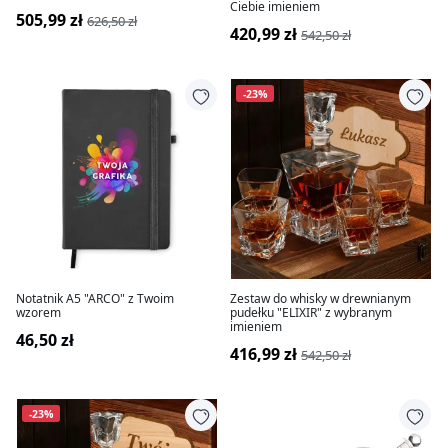
Ciebie imieniem
505,99 zł
626,50 zł
420,99 zł
542,50 zł
-23%
Notatnik A5 "ARCO" z Twoim
Zestaw do whisky w drewnianym
wzorem
pudełku "ELIXIR" z wybranym
imieniem
46,50 zł
416,99 zł
542,50 zł
-23%