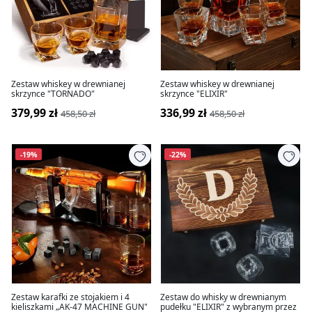
Zestaw whiskey w drewnianej
Zestaw whiskey w drewnianej
skrzynce "TORNADO"
skrzynce "ELIXIR"
379,99 zł
336,99 zł
458,50 zł
458,50 zł
-19%
-22%
Zestaw karafki ze stojakiem i 4
Zestaw do whisky w drewnianym
kieliszkami „AK-47 MACHINE GUN"
pudełku "ELIXIR" z wybranym przez