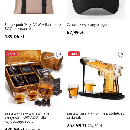
Plecak podróżny "VINGA Baltimore
Czapka z wybranym logo
RCS" bez nadruku
62,99 zł
189,06 zł
-22%
-14%
Zestaw whisky w drewnianej
Zestaw karafki w formie pistoletu i 2
skrzynce "TORNADO - dla
szklanek
najlepszego szefa"
252,99 zł
294,50 zł
420,99 zł
542,50 zł