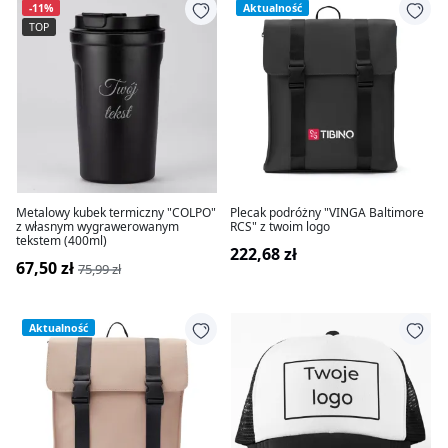
-11%
Aktualność
TOP
Metalowy kubek termiczny "COLPO"
Plecak podróżny "VINGA Baltimore
z własnym wygrawerowanym
RCS" z twoim logo
tekstem (400ml)
222,68 zł
67,50 zł
75,99 zł
Aktualność