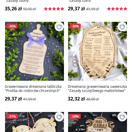
"Zasady sauny"
"Zasady szefa"
35,26 zł
29,37 zł
50,50 zł
41,99 zł
-30%
-30%
Grawerowana drewniana tabliczka
Drewniana grawerowana zawieszka
"Prośba do rodziców chrzestnych"
"Zasady szczęśliwego małżeństwa"
29,37 zł
32,32 zł
41,99 zł
46,50 zł
-31%
-30%