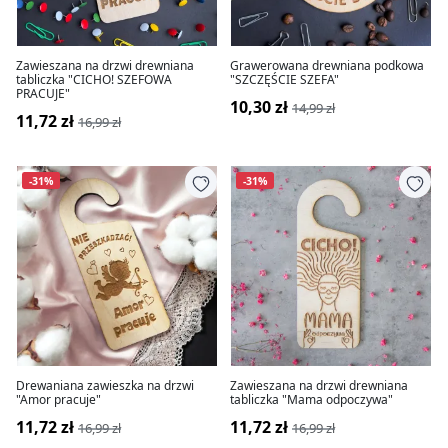
Zawieszana na drzwi drewniana
Grawerowana drewniana podkowa
tabliczka "CICHO! SZEFOWA
"SZCZĘŚCIE SZEFA"
PRACUJE"
10,30 zł
14,99 zł
11,72 zł
16,99 zł
-31%
-31%
Drewaniana zawieszka na drzwi
Zawieszana na drzwi drewniana
"Amor pracuje"
tabliczka "Mama odpoczywa"
11,72 zł
11,72 zł
16,99 zł
16,99 zł