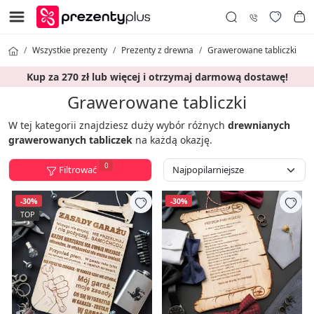
Wszystkie prezenty
Prezenty z drewna
Grawerowane tabliczki
Kup za 270 zł lub więcej i otrzymaj darmową dostawę!
Grawerowane tabliczki
W tej kategorii znajdziesz duży wybór różnych
drewnianych
grawerowanych tabliczek
na każdą okazję.
0
Filtrować
-30%
-30%
TOP