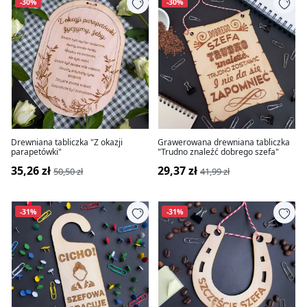
-30%
-30%
Drewniana tabliczka "Z okazji
Grawerowana drewniana tabliczka
parapetówki"
"Trudno znaleźć dobrego szefa"
35,26 zł
29,37 zł
50,50 zł
41,99 zł
-31%
-31%