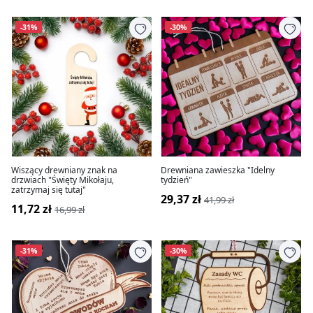
-31%
-30%
Wiszący drewniany znak na
Drewniana zawieszka "Idelny
drzwiach "Święty Mikołaju,
tydzień"
zatrzymaj się tutaj"
29,37 zł
41,99 zł
11,72 zł
16,99 zł
-31%
-30%