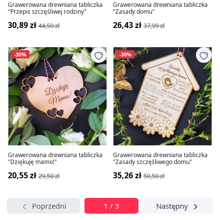
Grawerowana drewniana tabliczka
Grawerowana drewniana tabliczka
"Przepis szczęśliwej rodziny"
"Zasady domu"
30,89 zł
26,43 zł
44,50 zł
37,99 zł
-30%
-30%
Grawerowana drewniana tabliczka
Grawerowana drewniana tabliczka
"Dziękuję mamo!"
"Zasady szczęśliwego domu"
20,55 zł
35,26 zł
29,50 zł
50,50 zł
Poprzedni
1 / 3
Następny