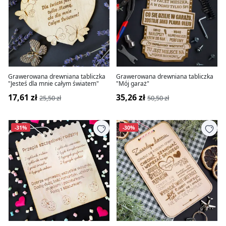
Grawerowana drewniana tabliczka
Grawerowana drewniana tabliczka
"Jesteś dla mnie całym światem"
"Mój garaż"
17,61 zł
35,26 zł
25,50 zł
50,50 zł
-31%
-30%