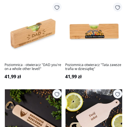
Poziomnica - otwieracz "DAD you're
Poziomnica-otwieracz "Tata zawsze
on a whole other level!"
trafia w dziesiątkę"
41,99 zł
41,99 zł