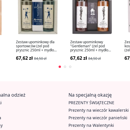
Zestaw upominkowy dla
Zestaw upominkowy
Ze
sportowców (żel pod
"Gentleman" (żel pod
ko
prysznic 250ml + mydło
prysznic 250ml + mydło
(że
145g + szampon 250ml)
145g + szampon 250ml)
sza
67,62 zł
67,62 zł
67
84,50 zł
84,50 zł
do 
alna odzież
Na specjalną okazję
i
PREZENTY ŚWIĄTECZNE
Prezenty na wieczór kawalerski
a
Prezenty na wieczór panieński
hy
Prezenty na Walentynki