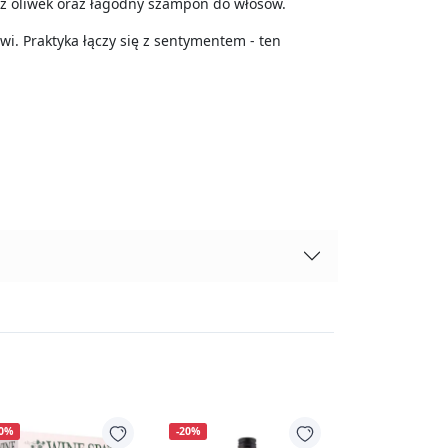
ą z oliwek oraz łagodny szampon do włosów.
rwi. Praktyka łączy się z sentymentem - ten
20%
-20%
-20%