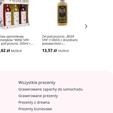
staw upominkowy
Żel pod prysznic „BEER
Płyn do kąpieli "
smetyków "WINE SPA"
SPA” (100ml) z drożdżami
zapachu róży, 2
l pod prysznic 200ml +
piwowarskimi i
23,62 zł
mpon 200ml + pianka
ekstraktami z chmielu
29,50
,62 zł
13,57 zł
kąpieli 200ml)
84,50 zł
16,99 zł
Wszystkie prezenty
Grawerowane zapachy do samochodu
Grawerowane prezenty
Prezenty z drewna
Prezenty biznesowe