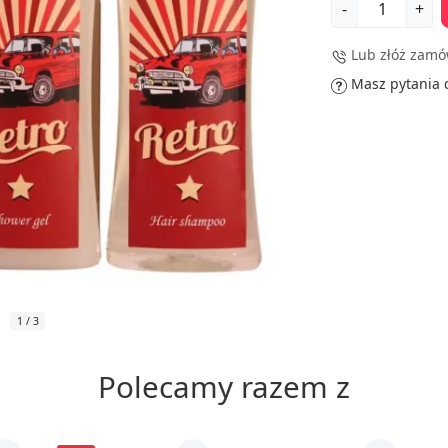
-
+
Lub złóż zamów
Masz pytania 
1
/
3
Polecamy razem z