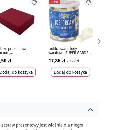
-15%
ełko prezentowe
Liofilizowane lody
Pudełko prezent
emium,
waniliowe SUPER GARDEN,
brązowe 310x2
emnoczerwone
35g
,50 zł
17,86 zł
12,99 zł
5x215x85mm
20,99 zł
Dodaj do koszyka
Dodaj do koszyka
Dodaj do k
 zestaw prezentowy jest właśnie dla niego!