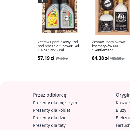
TOP
Zestaw upominkowy - żel
Zestaw upominkowy
pod prysznic "Shower Gel
kosmetyków XXL
+ 4in1" 2x250ml
"Gentleman"
57,19 zł
84,38 zł
71,50 zł
105,50 zł
Przez odbiorcę
Orygin
Prezenty dla mężczyzn
Koszulk
Prezenty dla kobiet
Bluzy
Prezenty dla dzieci
Bielizn
Prezenty dla taty
Fartuc