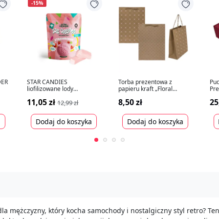
-15%
DER
STAR CANDIES
Torba prezentowa z
Pud
liofilizowane lody
papieru kraft „Floral
Pr
truskawkowe, 16g
Ornament” (34,5x25x8cm)
ci
11,05 zł
8,50 zł
25
12,99 zł
30
a
Dodaj do koszyka
Dodaj do koszyka
la mężczyzny, który kocha samochody i nostalgiczny styl retro? Ten