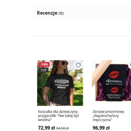
Recenzje
(0)
-14%
TOP
Koszulka dla dziewczyny,
Zestaw prezentowy
przyjaciółki "Nie lubię być
„Najukochańszy
wredna"
mężczyzna”
72,99 zł
96,99 zł
84,50 zł