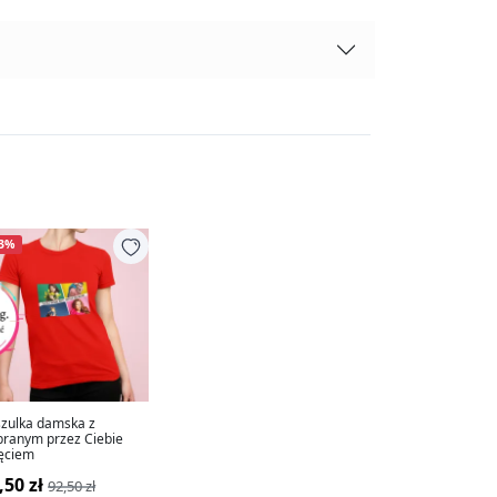
13%
zulka damska z
ranym przez Ciebie
ęciem
,50 zł
92,50 zł