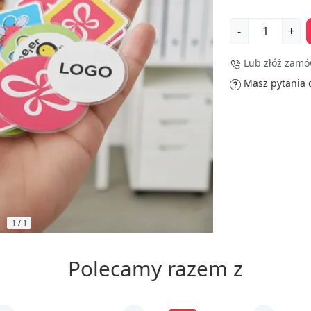
-
+
Lub złóż zamów
Masz pytania 
1
/
1
Polecamy razem z