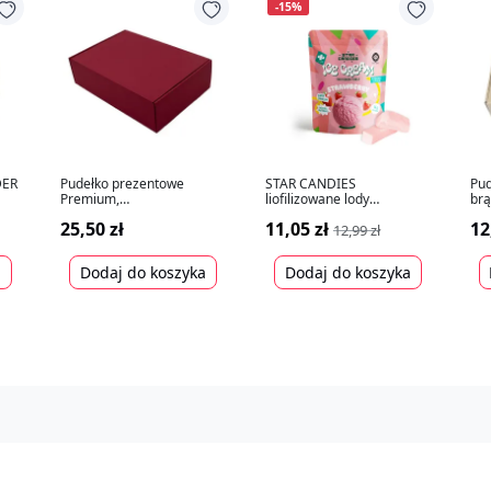
-15%
DER
Pudełko prezentowe
STAR CANDIES
Pud
Premium,
liofilizowane lody
br
ciemnoczerwone
truskawkowe, 16g
25,50 zł
11,05 zł
12
305x215x85mm
12,99 zł
a
Dodaj do koszyka
Dodaj do koszyka