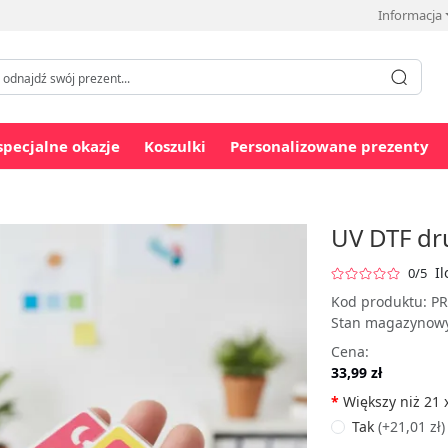
Informacja
specjalne okazje
Koszulki
Personalizowane prezenty
UV DTF dr
Il
0/5
Kod produktu:
PR
Stan magazynow
Cena:
33,99 zł
Większy niż 21 
Tak
(+21,01 zł)