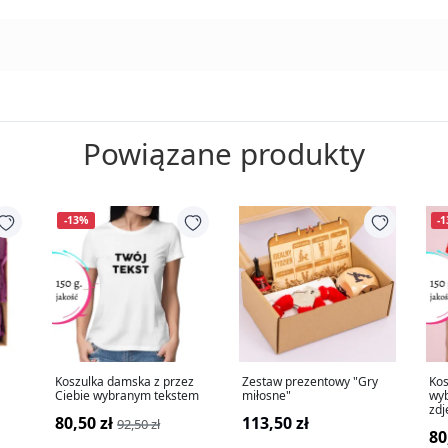
Powiązane produkty
-13%
-
Koszulka damska z przez
Zestaw prezentowy "Gry
Kos
Ciebie wybranym tekstem
miłosne"
wyb
zdj
80,50 zł
113,50 zł
92,50 zł
80