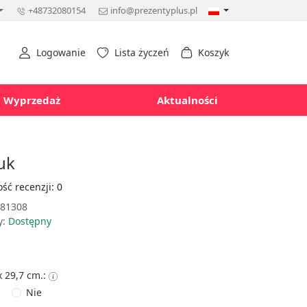
+48732080154
info@prezentyplus.pl
Logowanie
Lista życzeń
Koszyk
Wyprzedaż
Aktualności
uk
ość recenzji: 0
81308
y:
Dostępny
x 29,7 cm.:
Nie