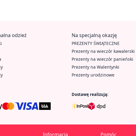
alna odzież
Na specjalną okazję
i
PREZENTY ŚWIĄTECZNE
Prezenty na wieczór kawalerski
a
Prezenty na wieczór panieński
hy
Prezenty na Walentynki
ty
Prezenty urodzinowe
Dostawę realizują:
Informacja
Pomóc