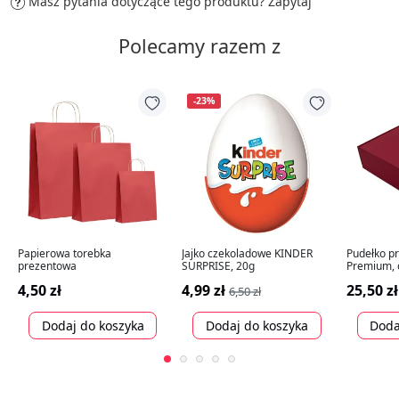
Masz pytania dotyczące tego produktu?
Zapytaj
Polecamy razem z
-23%
Papierowa torebka
Jajko czekoladowe KINDER
Pudełko p
prezentowa
SURPRISE, 20g
Premium,
305x215
4,50 zł
4,99 zł
25,50 zł
6,50 zł
Dodaj do koszyka
Dodaj do koszyka
Doda