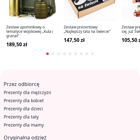
Zestaw upominkowy o
Zestaw prezentowy
Zestaw pr
tematyce wojskowej „Kula i
„Najlepszy tata na świecie”
się, już Św
granat”
147,50 zł
105,50 
189,50 zł
Przez odbiorcę
Prezenty dla mężczyzn
Prezenty dla kobiet
Prezenty dla dzieci
Prezenty dla taty
Prezenty dla mamy
Oryginalna odzież