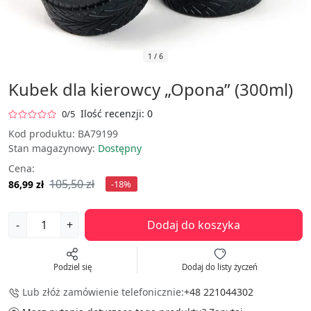
1
/
6
Kubek dla kierowcy „Opona” (300ml)
Ilość recenzji: 0
0/5
Kod produktu:
BA79199
Stan magazynowy:
Dostępny
Cena:
105,50 zł
86,99 zł
-18%
-
+
Dodaj do koszyka
Podziel się
Dodaj do listy życzeń
Lub złóż zamówienie telefonicznie:
+48 221044302